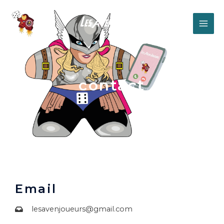
MAI
Aller
au
Les Aven'Joueurs
ME
contenu
contact
Email
lesavenjoueurs@gmail.com